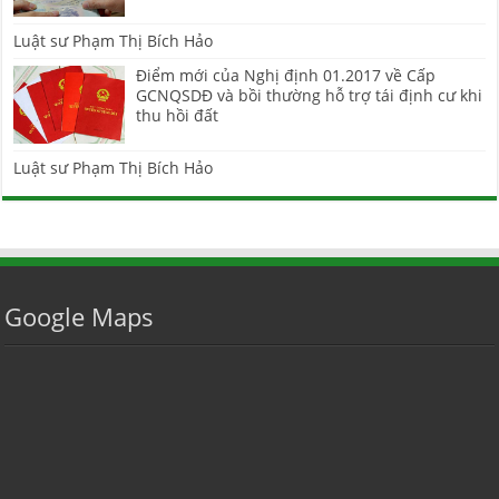
Luật sư Phạm Thị Bích Hảo
Điểm mới của Nghị định 01.2017 về Cấp
GCNQSDĐ và bồi thường hỗ trợ tái định cư khi
thu hồi đất
Luật sư Phạm Thị Bích Hảo
Google Maps