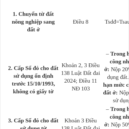
1. Chuyển từ đất
nông nghiệp sang
Điều 8
Tsdđ​=Tsau
đất ở
–
Trong 
công nh
Khoản 2, 3 Điều
2. Cấp Sổ đỏ cho đất
ở:
Nộp 20%
138 Luật Đất đai
sử dụng ổn định
dụng đất
2024; Điều 11
trước 15/10/1993,
hạn mức c
NĐ 103
không có giấy tờ
đất ở:
Nộp 
sử dụn
–
Trong 
công nh
3. Cấp Sổ đỏ cho đất
Khoản 3 Điều
ở:
Nộp 50%
sử dụng từ
138 Luật Đất đai