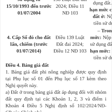
dụng đất
15/10/1993 đến trước
2024; Điều 11
hạn mức c
01/07/2004
NĐ 103
đất ở:
Nộ
tiền sử d
–
Tron
4. Cấp Sổ đỏ cho đất
Điều 139 Luật
mức:
Nộp 
lấn, chiếm (trước
Đất đai 2024;
sử dụng đấ
01/07/2014)
Điều 12 NĐ 103
hạn mức:
tiền sử d
Điều 4. Bảng giá đất
1. Bảng giá đất phi nông nghiệp được quy định
tại Phụ lục số 01 đến Phụ lục số 17 kèm theo
Nghị quyết này.
a) Đất ở trong bảng giá đất áp dụng đối với nhóm
đất quy định tại các Khoản 1, 2, 3 và điểm i
Khoản 4 Điều 5 Nghị định số
102/2024/NĐ-