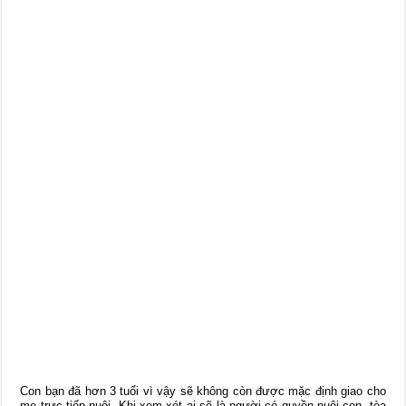
Con bạn đã hơn 3 tuổi vì vậy sẽ không còn được mặc định giao cho
mẹ trực tiếp nuôi. Khi xem xét ai sẽ là người có quyền nuôi con, tòa