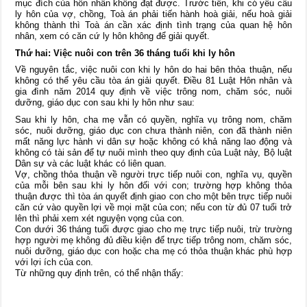
mục đích của hôn nhân không đạt được. Trước tiên, khi có yêu cầu
ly hôn của vợ, chồng, Toà án phải tiến hành hoà giải, nếu hoà giải
không thành thì Toà án cần xác định tình trạng của quan hệ hôn
nhân, xem có căn cứ ly hôn không để giải quyết.
Thứ hai: Việc nuôi con trên 36 tháng tuổi khi ly hôn
Về nguyên tắc, việc nuôi con khi ly hôn do hai bên thỏa thuận, nếu
không có thể yêu cầu tòa án giải quyết. Điều 81 Luật Hôn nhân và
gia đình năm 2014 quy định về việc trông nom, chăm sóc, nuôi
dưỡng, giáo dục con sau khi ly hôn như sau:
Sau khi ly hôn, cha mẹ vẫn có quyền, nghĩa vụ trông nom, chăm
sóc, nuôi dưỡng, giáo dục con chưa thành niên, con đã thành niên
mất năng lực hành vi dân sự hoặc không có khả năng lao động và
không có tài sản để tự nuôi mình theo quy định của Luật này, Bộ luật
Dân sự và các luật khác có liên quan.
Vợ, chồng thỏa thuận về người trực tiếp nuôi con, nghĩa vụ, quyền
của mỗi bên sau khi ly hôn đối với con; trường hợp không thỏa
thuận được thì tòa án quyết định giao con cho một bên trực tiếp nuôi
căn cứ vào quyền lợi về mọi mặt của con; nếu con từ đủ 07 tuổi trở
lên thì phải xem xét nguyện vọng của con.
Con dưới 36 tháng tuổi được giao cho mẹ trực tiếp nuôi, trừ trường
hợp người mẹ không đủ điều kiện để trực tiếp trông nom, chăm sóc,
nuôi dưỡng, giáo dục con hoặc cha mẹ có thỏa thuận khác phù hợp
với lợi ích của con.
Từ những quy định trên, có thể nhận thấy: