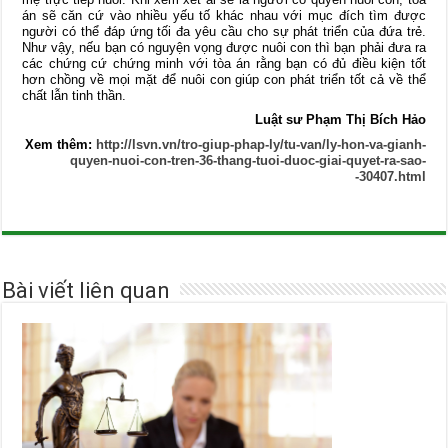
án sẽ căn cứ vào nhiều yếu tố khác nhau với mục đích tìm được
người có thể đáp ứng tối đa yêu cầu cho sự phát triển của đứa trẻ.
Như vậy, nếu bạn có nguyện vọng được nuôi con thì bạn phải đưa ra
các chứng cứ chứng minh với tòa án rằng bạn có đủ điều kiện tốt
hơn chồng về mọi mặt để nuôi con giúp con phát triển tốt cả về thể
chất lẫn tinh thần.
Luật sư Phạm Thị Bích Hảo
Xem thêm:
http://lsvn.vn/tro-giup-phap-ly/tu-van/ly-hon-va-gianh-
quyen-nuoi-con-tren-36-thang-tuoi-duoc-giai-quyet-ra-sao-
-30407.html
Bài viết liên quan