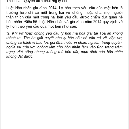
Thứ nhất: Quyền đơn phương ly hôn.
Luật Hôn nhân gia đình 2014, Ly hôn theo yêu cầu của một bên là
trường hợp chỉ có một trong hai vợ chồng, hoặc cha, mẹ, người
thân thích của một trong hai bên yêu cầu được chấm dứt quan hệ
hôn nhân. Điều 56 Luật Hôn nhân và gia đình năm 2014 quy định về
ly hôn theo yêu cầu của một bên như sau:
“1. Khi vợ hoặc chồng yêu cầu ly hôn mà hòa giải tại Tòa án không
thành thì Tòa án giải quyết cho ly hôn nếu có căn cứ về việc vợ,
chồng có hành vi bạo lực gia đình hoặc vi phạm nghiêm trọng quyền,
nghĩa vụ của vợ, chồng làm cho hôn nhân lâm vào tình trạng trầm
trọng, đời sống chung không thể kéo dài, mục đích của hôn nhân
không đạt được.