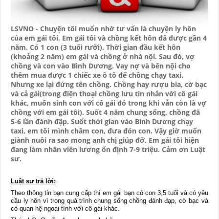
LSVNO - Chuyện tôi muốn nhờ tư vấn là chuyện ly hôn
của em gái tôi. Em gái tôi và chồng kết hôn đã được gần 4
năm. Có 1 con (3 tuổi rưỡi). Thời gian đầu kết hôn
(khoảng 2 năm) em gái và chồng ở nhà nội. Sau đó, vợ
chồng và con vào Bình Dương. Vay nợ và bên nội cho
thêm mua được 1 chiếc xe ô tô để chồng chạy taxi.
Nhưng xe lại đứng tên chồng. Chồng hay rượu bia, cờ bạc
và cả gái(trong điện thoại chồng lưu tin nhắn với cô gái
khác, muốn sinh con với cô gái đó trong khi vẫn còn là vợ
chồng với em gái tôi). Suốt 4 năm chung sống, chồng đã
5-6 lần đánh đập. Suốt thời gian vào Bình Dương chạy
taxi, em tôi mình chăm con, đưa đón con. Vậy giờ muốn
giành nuôi ra sao mong anh chị giúp đỡ. Em gái tôi hiện
đang làm nhân viên lương ổn định 7-9 triệu. Cảm ơn Luật
sư.
Luật sư trả lời:
Theo thông tin bạn cung cấp thì em gái bạn có con 3,5 tuổi và có yêu
cầu ly hôn vì trong quá trình chung sống chồng đánh đạp, cờ bạc và
có quan hệ ngoại tình với cô gái khác.