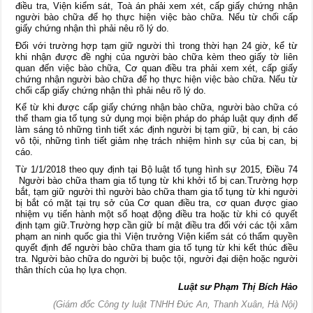
điều tra, Viện kiểm sát, Toà án phải xem xét, cấp giấy chứng nhận
người bào chữa để họ thực hiện việc bào chữa. Nếu từ chối cấp
giấy chứng nhận thì phải nêu rõ lý do.
Đối với trường hợp tạm giữ người thì trong thời hạn 24 giờ, kể từ
khi nhận được đề nghị của người bào chữa kèm theo giấy tờ liên
quan đến việc bào chữa, Cơ quan điều tra phải xem xét, cấp giấy
chứng nhận người bào chữa để họ thực hiện việc bào chữa. Nếu từ
chối cấp giấy chứng nhận thì phải nêu rõ lý do.
Kể từ khi được cấp giấy chứng nhận bào chữa, người bào chữa có
thể tham gia tố tụng sử dụng mọi biện pháp do pháp luật quy định để
làm sáng tỏ những tình tiết xác định người bị tạm giữ, bị can, bị cáo
vô tội, những tình tiết giảm nhẹ trách nhiệm hình sự của bị can, bị
cáo.
Từ 1/1/2018 theo quy định tại Bộ luật tố tụng hình sự 2015, Điều 74
Người bào chữa tham gia tố tụng từ khi khởi tố bị can.Trường hợp
bắt, tạm giữ người thì người bào chữa tham gia tố tụng từ khi người
bị bắt có mặt tại trụ sở của Cơ quan điều tra, cơ quan được giao
nhiệm vụ tiến hành một số hoạt động điều tra hoặc từ khi có quyết
định tạm giữ.Trường hợp cần giữ bí mật điều tra đối với các tội xâm
phạm an ninh quốc gia thì Viện trưởng Viện kiểm sát có thẩm quyền
quyết định để người bào chữa tham gia tố tụng từ khi kết thúc điều
tra. Người bào chữa do người bị buộc tội, người đại diện hoặc người
thân thích của họ lựa chọn.
Luật sư Phạm Thị Bích Hảo
(Giám đốc Công ty luật TNHH Đức An, Thanh Xuân, Hà Nội)