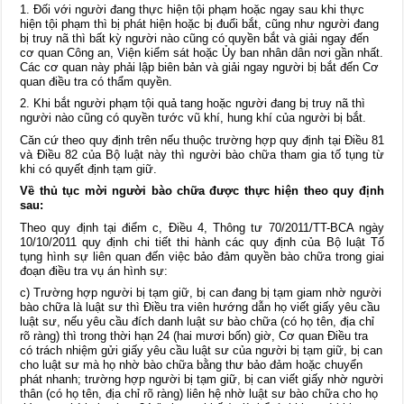
1. Đối với người đang thực hiện tội phạm hoặc ngay sau khi thực
hiện tội phạm thì bị phát hiện hoặc bị đuổi bắt, cũng như người đang
bị truy nã thì bất kỳ người nào cũng có quyền bắt và giải ngay đến
cơ quan Công an, Viện kiểm sát hoặc Ủy ban nhân dân nơi gần nhất.
Các cơ quan này phải lập biên bản và giải ngay người bị bắt đến Cơ
quan điều tra có thẩm quyền.
2. Khi bắt người phạm tội quả tang hoặc người đang bị truy nã thì
người nào cũng có quyền tước vũ khí, hung khí của người bị bắt.
Căn cứ theo quy định trên nếu thuộc trường hợp quy định tại Điều 81
và Điều 82 của Bộ luật này thì người bào chữa tham gia tố tụng từ
khi có quyết định tạm giữ.
Về thủ tục mời người bào chữa được thực hiện theo quy định
sau:
Theo quy định tại điểm c, Điều 4, Thông tư 70/2011/TT-BCA ngày
10/10/2011 quy định chi tiết thi hành các quy định của Bộ luật Tố
tụng hình sự liên quan đến việc bảo đảm quyền bào chữa trong giai
đoạn điều tra vụ án hình sự:
c) Trường hợp người bị tạm giữ, bị can đang bị tạm giam nhờ người
bào chữa là luật sư thì Điều tra viên hướng dẫn họ viết giấy yêu cầu
luật sư, nếu yêu cầu đích danh luật sư bào chữa (có họ tên, địa chỉ
rõ ràng) thì trong thời hạn 24 (hai mươi bốn) giờ, Cơ quan Điều tra
có trách nhiệm gửi giấy yêu cầu luật sư của người bị tạm giữ, bị can
cho luật sư mà họ nhờ bào chữa bằng thư bảo đảm hoặc chuyển
phát nhanh; trường hợp người bị tạm giữ, bị can viết giấy nhờ người
thân (có họ tên, địa chỉ rõ ràng) liên hệ nhờ luật sư bào chữa cho họ