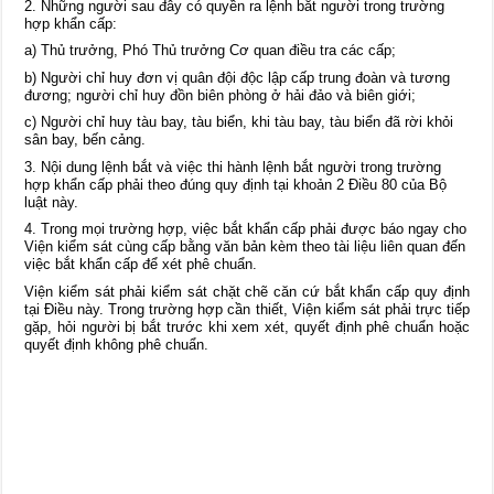
2. Những người sau đây có quyền ra lệnh bắt người trong trường
hợp khẩn cấp:
a) Thủ trưởng, Phó Thủ trưởng Cơ quan điều tra các cấp;
b) Người chỉ huy đơn vị quân đội độc lập cấp trung đoàn và tương
đương; người chỉ huy đồn biên phòng ở hải đảo và biên giới;
c) Người chỉ huy tàu bay, tàu biển, khi tàu bay, tàu biển đã rời khỏi
sân bay, bến cảng.
3. Nội dung lệnh bắt và việc thi hành lệnh bắt người trong trường
hợp khẩn cấp phải theo đúng quy định tại khoản 2 Điều 80 của Bộ
luật này.
4. Trong mọi trường hợp, việc bắt khẩn cấp phải được báo ngay cho
Viện kiểm sát cùng cấp bằng văn bản kèm theo tài liệu liên quan đến
việc bắt khẩn cấp để xét phê chuẩn.
Viện kiểm sát phải kiểm sát chặt chẽ căn cứ bắt khẩn cấp quy định
tại Điều này. Trong trường hợp cần thiết, Viện kiểm sát phải trực tiếp
gặp, hỏi người bị bắt trước khi xem xét, quyết định phê chuẩn hoặc
quyết định không phê chuẩn.