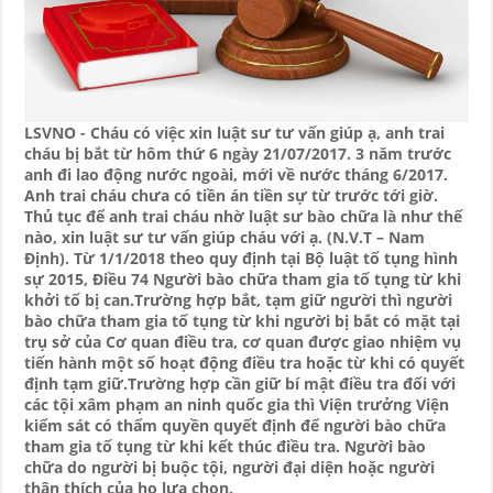
LSVNO - Cháu có việc xin luật sư tư vấn giúp ạ, anh trai
cháu bị bắt từ hôm thứ 6 ngày 21/07/2017. 3 năm trước
anh đi lao động nước ngoài, mới về nước tháng 6/2017.
Anh trai cháu chưa có tiền án tiền sự từ trước tới giờ.
Thủ tục để anh trai cháu nhờ luật sư bào chữa là như thế
nào, xin luật sư tư vấn giúp cháu với ạ. (N.V.T – Nam
Định). Từ 1/1/2018 theo quy định tại Bộ luật tố tụng hình
sự 2015, Điều 74 Người bào chữa tham gia tố tụng từ khi
khởi tố bị can.Trường hợp bắt, tạm giữ người thì người
bào chữa tham gia tố tụng từ khi người bị bắt có mặt tại
trụ sở của Cơ quan điều tra, cơ quan được giao nhiệm vụ
tiến hành một số hoạt động điều tra hoặc từ khi có quyết
định tạm giữ.Trường hợp cần giữ bí mật điều tra đối với
các tội xâm phạm an ninh quốc gia thì Viện trưởng Viện
kiểm sát có thẩm quyền quyết định để người bào chữa
tham gia tố tụng từ khi kết thúc điều tra. Người bào
chữa do người bị buộc tội, người đại diện hoặc người
thân thích của họ lựa chọn.