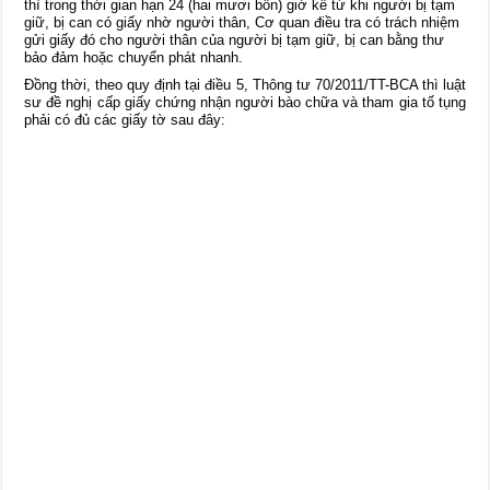
thì trong thời gian hạn 24 (hai mươi bốn) giờ kể từ khi người bị tạm
giữ, bị can có giấy nhờ người thân, Cơ quan điều tra có trách nhiệm
gửi giấy đó cho người thân của người bị tạm giữ, bị can bằng thư
bảo đảm hoặc chuyển phát nhanh.
Đồng thời, theo quy định tại điều 5, Thông tư 70/2011/TT-BCA thì luật
sư đề nghị cấp giấy chứng nhận người bào chữa và tham gia tố tụng
phải có đủ các giấy tờ sau đây: