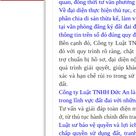
quan, đồng thời tư vấn phương 
Về đại diện thực hiện thủ tục, 
phân chia di sản thừa kế, làm 
tại văn phòng đăng ký đất đai đ
thông tin trên sổ đỏ đúng quy đ
Bên cạnh đó, Công ty Luật T
đỏ với quy trình rõ ràng, chặ
trợ chuẩn bị hồ sơ, đại diện n
quá trình giải quyết, giúp kh
xác và hạn chế rủi ro trong s
đất.
Công ty Luật TNHH Đức An là đ
trong lĩnh vực đất đai với nhữn
Tư vấn và giải đáp toàn diện m
ở, từ thủ tục hành chính đến tr
Luật sư bảo vệ quyền và lợi íc
chấp quyền sử dụng đất, tran