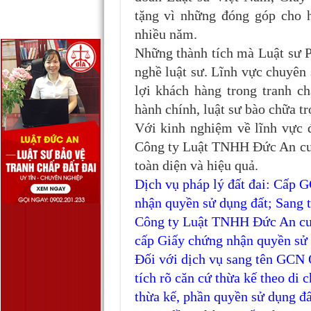
tặng vì những đóng góp cho 
nhiều năm.
Những thành tích mà Luật sư 
nghề luật sư. Lĩnh vực chuyên
lợi khách hàng trong tranh ch
hành chính, luật sư bào chữa tr
Với kinh nghiệm về lĩnh vực đ
Công ty Luật TNHH Đức An cun
toàn diện và hiệu quả.
Dịch vụ pháp lý đất đai: Cấp
nhận quyền sử dụng đất; San
Công ty Luật TNHH Đức An cung
cấp Giấy chứng nhận quyền sử 
Đối với dịch vụ sang tên GCN 
tích rõ căn cứ thừa kế theo di 
thừa kế, phần quyền sử dụng đấ