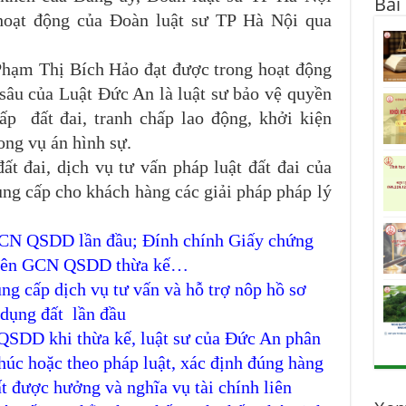
Bài
hoạt động của Đoàn luật sư TP Hà Nội qua
Phạm Thị Bích Hảo đạt được trong hoạt động
 sâu của Luật Đức An là luật sư bảo vệ quyền
ấp đất đai, tranh chấp lao động, khởi kiện
ong vụ án hình sự.
ất đai, dịch vụ tư vấn pháp luật đất đai của
g cấp cho khách hàng các giải pháp pháp lý
 GCN QSDD lần đầu; Đính chính Giấy chứng
g tên GCN QSDD thừa kế…
 cấp dịch vụ tư vấn và hỗ trợ nôp hồ sơ
dụng đất lần đầu
QSDD khi thừa kế, luật sư của Đức An phân
chúc hoặc theo pháp luật, xác định đúng hàng
t được hưởng và nghĩa vụ tài chính liên