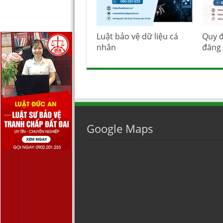
Luật bảo vệ dữ liệu cá
Quy đ
nhân
đăng 
Google Maps