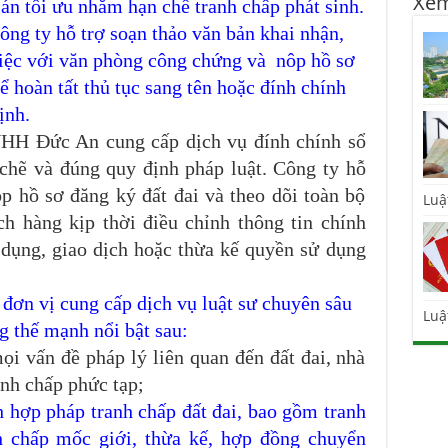
Xem
án tối ưu nhằm hạn chế tranh chấp phát sinh.
công ty hỗ trợ soạn thảo văn bản khai nhận,
việc với văn phòng công chứng và nôp hồ sơ
ể hoàn tất thủ tục sang tên hoặc đính chính
ịnh.
NHH Đức An cung cấp dịch vụ đính chính sổ
t chẽ và đúng quy định pháp luật. Công ty hỗ
ộp hồ sơ đăng ký đất đai và theo dõi toàn bộ
Luậ
ách hàng kịp thời điều chỉnh thông tin chính
ử dụng, giao dịch hoặc thừa kế quyền sử dụng
ơn vị cung cấp dịch vụ luật sư chuyên sâu
Luậ
g thế mạnh nổi bật sau:
ọi vấn đề pháp lý liên quan đến đất đai, nhà
anh chấp phức tạp;
h hợp pháp tranh chấp đất đai, bao gồm tranh
h chấp mốc giới, thừa kế, hợp đồng chuyển