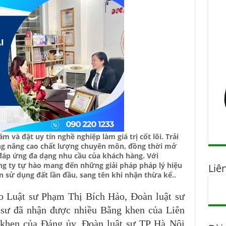
 và đặt uy tín nghề nghiệp làm giá trị cốt lõi. Trải
ng nâng cao chất lượng chuyên môn, đồng thời mở
đáp ứng đa dạng nhu cầu của khách hàng. Với
g ty tự hào mang đến những giải pháp pháp lý hiệu
Liê
sử dụng đất lần đầu, sang tên khi nhận thừa kế..
 Luật sư Phạm Thị Bích Hảo, Đoàn luật sư
 sư đã nhận được nhiều Bằng khen của Liên
 khen của Đảng ủy, Đoàn luật sư TP Hà Nội