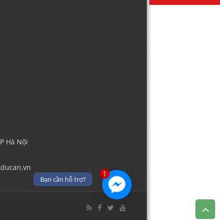
TP Hà Nội
tducan.vn
1
Bạn cần hỗ trợ?