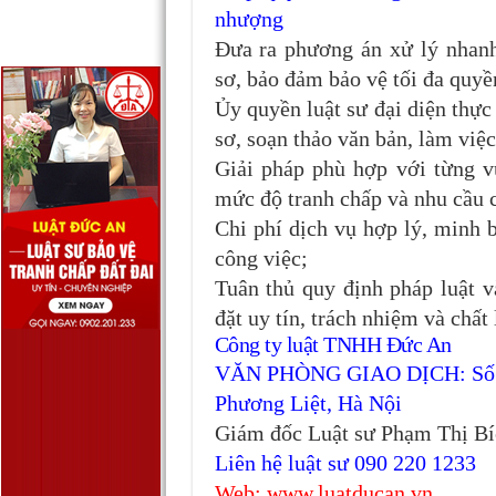
nhượng
Đưa ra phương án xử lý nhanh
sơ, bảo đảm bảo vệ tối đa quyề
Ủy quyền luật sư đại diện thực 
sơ, soạn thảo văn bản, làm vi
Giải pháp phù hợp với từng vụ
mức độ tranh chấp và nhu cầu 
Chi phí dịch vụ hợp lý, minh 
công việc;
Tuân thủ quy định pháp luật v
đặt uy tín, trách nhiệm và chất
Công ty luật TNHH Đức An
VĂN PHÒNG GIAO DỊCH: Số 64
Phương Liệt, Hà Nội
Giám đốc Luật sư Phạm Thị B
Liên hệ luật sư 090 220 1233
Web: www.luatducan.vn