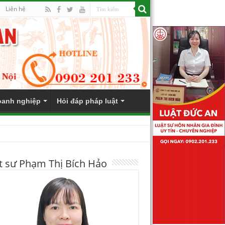
Liên hệ
anh nghiệp
Hỏi đáp pháp luật
t sư Phạm Thị Bích Hảo