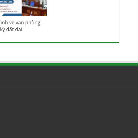
ịnh về văn phòng
ký đất đai