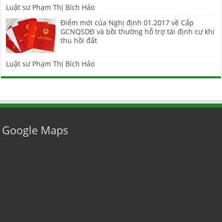
Luật sư Phạm Thị Bích Hảo
Điểm mới của Nghị định 01.2017 về Cấp
GCNQSDĐ và bồi thường hỗ trợ tái định cư khi
thu hồi đất
Luật sư Phạm Thị Bích Hảo
Google Maps