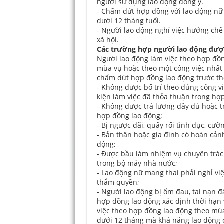
người sử dụng lao động đồng ý.
- Chấm dứt hợp đồng với lao động nữ v
dưới 12 tháng tuổi.
- Người lao động nghỉ việc hưởng chế
xã hội.
Các trường hợp người lao động đư
Người lao động làm việc theo hợp đồn
mùa vụ hoặc theo một công việc nhất
chấm dứt hợp đồng lao động trước th
- Không được bố trí theo đúng công v
kiện làm việc đã thỏa thuận trong hợ
- Không được trả lương đầy đủ hoặc t
hợp đồng lao động;
- Bị ngược đãi, quấy rối tình dục, cưỡ
- Bản thân hoặc gia đình có hoàn cản
động;
- Được bầu làm nhiệm vụ chuyên trác
trong bộ máy nhà nước;
- Lao động nữ mang thai phải nghỉ vi
thẩm quyền;
- Người lao động bị ốm đau, tai nạn đã
hợp đồng lao động xác định thời hạn 
việc theo hợp đồng lao động theo mùa
dưới 12 tháng mà khả năng lao động 