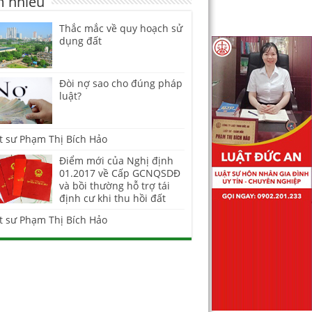
 nhiều
Thắc mắc về quy hoạch sử
dụng đất
Đòi nợ sao cho đúng pháp
luật?
t sư Phạm Thị Bích Hảo
Điểm mới của Nghị định
01.2017 về Cấp GCNQSDĐ
và bồi thường hỗ trợ tái
định cư khi thu hồi đất
t sư Phạm Thị Bích Hảo