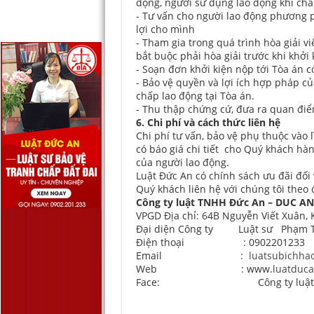
động, người sử dụng lao động khi ch
- Tư vấn cho người lao động phương 
lợi cho mình
- Tham gia trong quá trình hòa giải v
bắt buộc phải hòa giải trước khi khởi 
- Soạn đơn khởi kiện nộp tới Tòa án 
- Bảo vệ quyền và lợi ích hợp pháp củ
chấp lao động tại Tòa án.
- Thu thập chứng cứ, đưa ra quan điể
6. Chi phí và cách thức liên hệ
Chi phí tư vấn, bảo vệ phụ thuộc vào l
có báo giá chi tiết cho Quý khách hàn
của người lao động.
Luật Đức An có chính sách ưu đãi đối
Quý khách liên hệ với chúng tôi theo đ
Công ty luật TNHH Đức An – DUC A
VPGD Địa chỉ: 64B Nguyễn Viết Xuân,
Đại diện Công ty Luật sư Phạm Th
Điện thoại : 0902201233
Email :
luatsubichha
Web : www.
luatduca
Face: Công ty luật TN