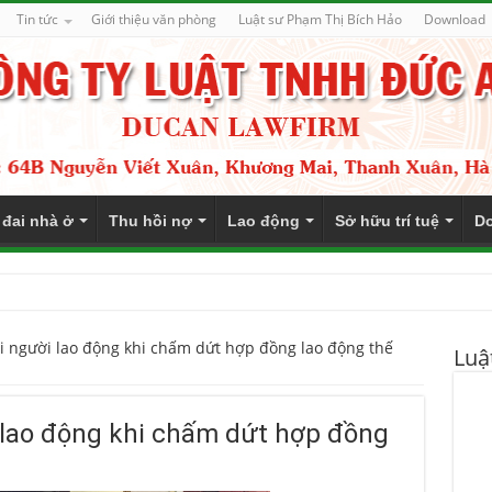
Tin tức
Giới thiệu văn phòng
Luật sư Phạm Thị Bích Hảo
Download
 đai nhà ở
Thu hồi nợ
Lao động
Sở hữu trí tuệ
Do
i người lao động khi chấm dứt hợp đồng lao động thế
Luậ
 lao động khi chấm dứt hợp đồng