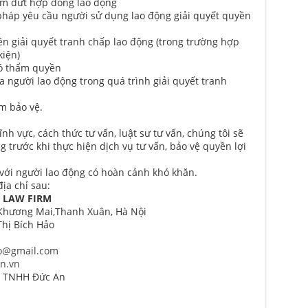
ấm dứt hợp đồng lao động
pháp yêu cầu người sử dụng lao động giải quyết quyền
iên giải quyết tranh chấp lao động (trong trường hợp
kiện)
có thẩm quyền
a người lao động trong quá trình giải quyết tranh
m bảo vệ.
ĩnh vực, cách thức tư vấn, luật sư tư vấn, chúng tôi sẽ
g trước khi thực hiện dịch vụ tư vấn, bảo vệ quyền lợi
 với người lao động có hoàn cảnh khó khăn.
ịa chỉ sau:
N LAW FIRM
 Khương Mai,Thanh Xuân, Hà Nội
ị Bích Hảo
o@gmail.com
n.vn
HH Đức An