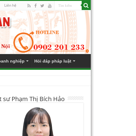
Liên hệ
anh nghiệp
Hỏi đáp pháp luật
t sư Phạm Thị Bích Hảo